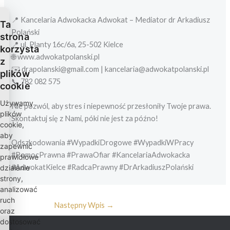
📍 Kancelaria Adwokacka Adwokat – Mediator dr Arkadiusz
Ta
Polański
strona
📍 ul. Planty 16c/6a, 25-502 Kielce
korzysta
🌐 www.adwokatpolanski.pl
z
✉️ drapolanski@gmail.com | kancelaria@adwokatpolanski.pl
plików
📞 782 082 575
cookie
Używamy
Nie pozwól, aby stres i niepewność przesłoniły Twoje prawa.
plików
Skontaktuj się z Nami, póki nie jest za późno!
cookie,
aby
Odszkodowania #WypadkiDrogowe #WypadkiWPracy
zapewnić
#PomocPrawna #PrawaOfiar #KancelariaAdwokacka
prawidłowe
#AdwokatKielce #RadcaPrawny #DrArkadiuszPolański
działanie
strony,
analizować
ruch
Następny Wpis
→
oraz
dostosować