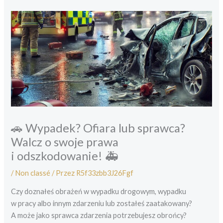
Przejdź
do
treści
🚗 Wypadek? Ofiara lub sprawca?
Walcz o swoje prawa
i odszkodowanie! 🚑
/
Non classé
/ Przez
R5f33zbb3J26Fgf
Czy doznałeś obrażeń w wypadku drogowym, wypadku
w pracy albo innym zdarzeniu lub zostałeś zaatakowany?
A może jako sprawca zdarzenia potrzebujesz obrońcy?