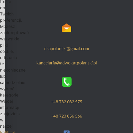
treści
do
Twoich
preferencji.
Możesz
zaakceptować
wszystkie
pliki
drapolanski@gmail.com
cookie,
odrzucić
kancelaria@adwokatpolanski.pl
te
niekonieczne
lub
samodzielnie
wybrać
kategorie.
Więcej
+48 782 082 575
informacji
znajdziesz
+48 723 856 566
w
naszej
Polityce