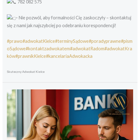
782 082 575
Nie pozwól, aby formalności Cię zaskoczyły – skontaktuj
się z nami jak najszybciej po odebraniu korespondencji!
#prawo
#adwokatKielce
#terminySądowe
#poradyprawne
#pism
oSądowe
#kontaktzadwokatem
#adwokatRadom
#adwokatKra
ków
#prawnikKielce
#kancelariaAdwokacka
Skuteczny Adwokat Kielce