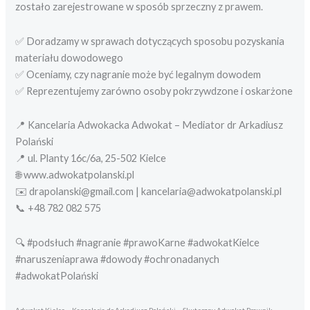
zostało zarejestrowane w sposób sprzeczny z prawem.
✅ Doradzamy w sprawach dotyczących sposobu pozyskania
materiału dowodowego
✅ Oceniamy, czy nagranie może być legalnym dowodem
✅ Reprezentujemy zarówno osoby pokrzywdzone i oskarżone
📍 Kancelaria Adwokacka Adwokat – Mediator dr Arkadiusz
Polański
📍 ul. Planty 16c/6a, 25-502 Kielce
🌐 www.adwokatpolanski.pl
✉️ drapolanski@gmail.com | kancelaria@adwokatpolanski.pl
📞 +48 782 082 575
🔍 #podsłuch #nagranie #prawoKarne #adwokatKielce
#naruszeniaprawa #dowody #ochronadanych
#adwokatPolański