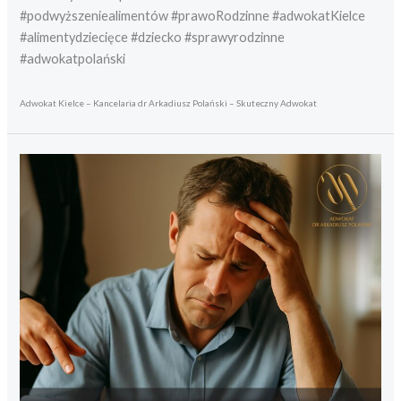
#podwyższeniealimentów #prawoRodzinne #adwokatKielce
#alimentydziecięce #dziecko #sprawyrodzinne
#adwokatpolański
Adwokat Kielce – Kancelaria dr Arkadiusz Polański – Skuteczny Adwokat