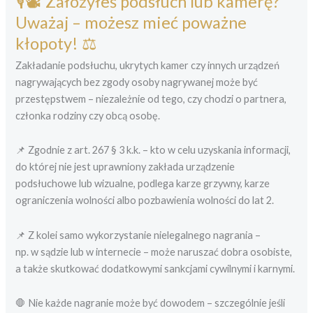
🎙️📽️ Założyłeś podsłuch lub kamerę?
Uważaj – możesz mieć poważne
kłopoty! ⚖️
Zakładanie podsłuchu, ukrytych kamer czy innych urządzeń
nagrywających bez zgody osoby nagrywanej może być
przestępstwem – niezależnie od tego, czy chodzi o partnera,
członka rodziny czy obcą osobę.
📌 Zgodnie z art. 267 § 3 k.k. – kto w celu uzyskania informacji,
do której nie jest uprawniony zakłada urządzenie
podsłuchowe lub wizualne, podlega karze grzywny, karze
ograniczenia wolności albo pozbawienia wolności do lat 2.
📌 Z kolei samo wykorzystanie nielegalnego nagrania –
np. w sądzie lub w internecie – może naruszać dobra osobiste,
a także skutkować dodatkowymi sankcjami cywilnymi i karnymi.
🛑 Nie każde nagranie może być dowodem – szczególnie jeśli