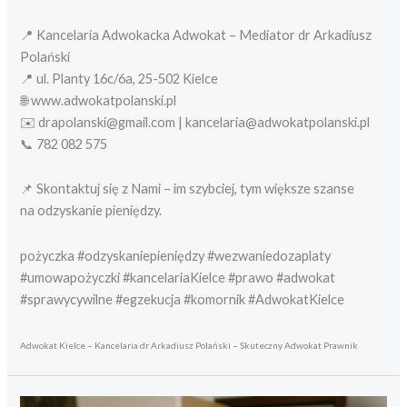
📍 Kancelaria Adwokacka Adwokat – Mediator dr Arkadiusz
Polański
📍 ul. Planty 16c/6a, 25-502 Kielce
🌐 www.adwokatpolanski.pl
✉️ drapolanski@gmail.com | kancelaria@adwokatpolanski.pl
📞 782 082 575
📌 Skontaktuj się z Nami – im szybciej, tym większe szanse
na odzyskanie pieniędzy.
pożyczka #odzyskaniepieniędzy #wezwaniedozaplaty
#umowapożyczki #kancelariaKielce #prawo #adwokat
#sprawycywilne #egzekucja #komornik #AdwokatKielce
Adwokat Kielce – Kancelaria dr Arkadiusz Polański – Skuteczny Adwokat Prawnik