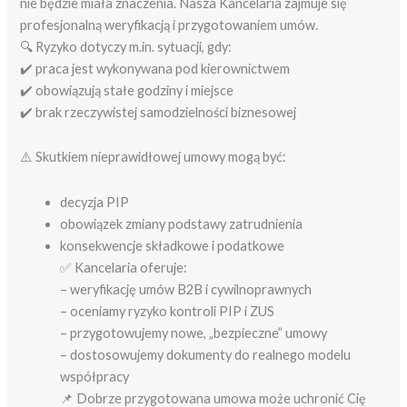
nie będzie miała znaczenia. Nasza Kancelaria zajmuje się
profesjonalną weryfikacją i przygotowaniem umów.
🔍 Ryzyko dotyczy m.in. sytuacji, gdy:
✔️ praca jest wykonywana pod kierownictwem
✔️ obowiązują stałe godziny i miejsce
✔️ brak rzeczywistej samodzielności biznesowej
⚠️ Skutkiem nieprawidłowej umowy mogą być:
decyzja PIP
obowiązek zmiany podstawy zatrudnienia
konsekwencje składkowe i podatkowe
✅ Kancelaria oferuje:
– weryfikację umów B2B i cywilnoprawnych
– oceniamy ryzyko kontroli PIP i ZUS
– przygotowujemy nowe, „bezpieczne” umowy
– dostosowujemy dokumenty do realnego modelu
współpracy
📌 Dobrze przygotowana umowa może uchronić Cię