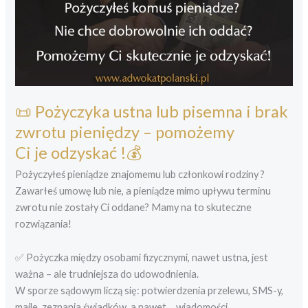
📜 Pożyczyka ustna lub pisemna i brak
zwrotu pieniędzy – pomożemy
Ci je odzyskać !💰
Pożyczyłeś pieniądze znajomemu lub członkowi rodziny ?
Zawarłeś umowę lub nie, a pieniądze mimo upływu terminu
zwrotu nie zostały Ci oddane? Mamy na to skuteczne
rozwiązania!
✅ Pożyczka między osobami fizycznymi, nawet ustna, jest
ważna – ale trudniejsza do udowodnienia.
W sporze sądowym liczą się: potwierdzenia przelewu, SMS-y,
maile, zeznania świadków, a nawet… wiadomości