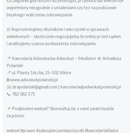
szczególnie gdy doszło do podstępu, przymusu lub weksel był
wypełniony niezgodnie z ustaleniami czy też na podstawie
błędnego wyliczenia zobowiązania.
⚖️ Reprezentujemy dłużników i wierzycieli w sprawach
wekslowych – skutecznie negocjujemy, bronimy przed sądem
i analizujemy szanse podważenia zobowiązania.
📍 Kancelaria Adwokacka Adwokat – Mediator dr Arkadiusz
Polański
📍 ul. Planty 16c/6a, 25-502 Kielce
🌐 www.adwokatpolanski.pl
✉️ drapolanski@gmail.com | kancelaria@adwokatpolanski.pl
📞 782 082 575
📌 Podpisałeś weksel? Skonsultuj się z nami zanim będzie
za późno.
weksel #prawo #zabezpieczeniepożyczki #kancelariaKielce