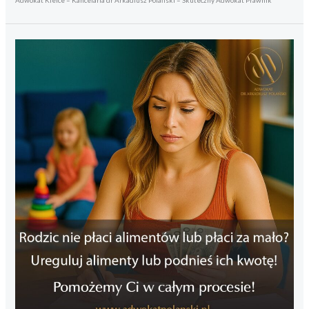
Adwokat Kielce – Kancelaria dr Arkadiusz Polański – Skuteczny Adwokat Prawnik