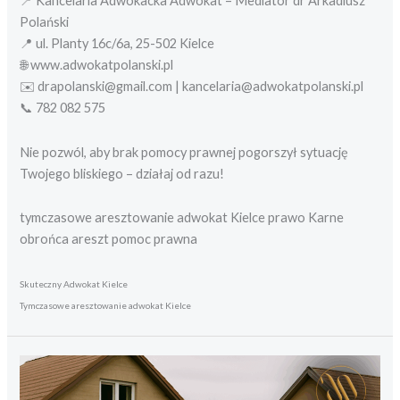
📍 Kancelaria Adwokacka Adwokat – Mediator dr Arkadiusz
Polański
📍 ul. Planty 16c/6a, 25-502 Kielce
🌐 www.adwokatpolanski.pl
✉️ drapolanski@gmail.com | kancelaria@adwokatpolanski.pl
📞 782 082 575
Nie pozwól, aby brak pomocy prawnej pogorszył sytuację
Twojego bliskiego – działaj od razu!
tymczasowe aresztowanie adwokat Kielce prawo Karne
obrońca areszt pomoc prawna
Skuteczny Adwokat Kielce
Tymczasowe aresztowanie adwokat Kielce