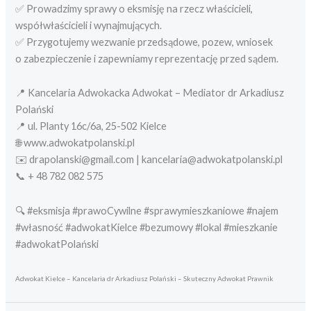
✅ Prowadzimy sprawy o eksmisję na rzecz właścicieli,
współwłaścicieli i wynajmujących.
✅ Przygotujemy wezwanie przedsądowe, pozew, wniosek
o zabezpieczenie i zapewniamy reprezentację przed sądem.
📍 Kancelaria Adwokacka Adwokat – Mediator dr Arkadiusz
Polański
📍 ul. Planty 16c/6a, 25-502 Kielce
🌐 www.adwokatpolanski.pl
✉️ drapolanski@gmail.com | kancelaria@adwokatpolanski.pl
📞 + 48 782 082 575
🔍 #eksmisja #prawoCywilne #sprawymieszkaniowe #najem
#własność #adwokatKielce #bezumowy #lokal #mieszkanie
#adwokatPolański
Adwokat Kielce – Kancelaria dr Arkadiusz Polański – Skuteczny Adwokat Prawnik