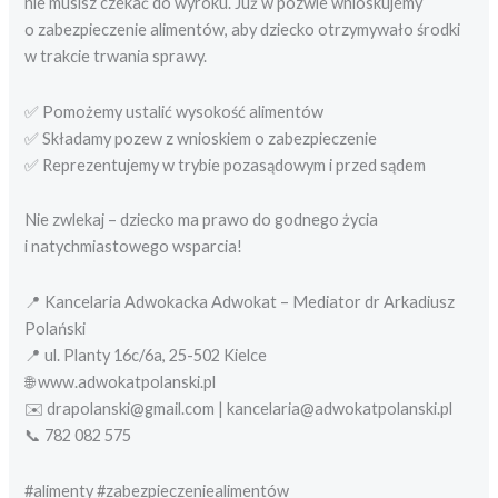
nie musisz czekać do wyroku. Już w pozwie wnioskujemy
o zabezpieczenie alimentów, aby dziecko otrzymywało środki
w trakcie trwania sprawy.
✅ Pomożemy ustalić wysokość alimentów
✅ Składamy pozew z wnioskiem o zabezpieczenie
✅ Reprezentujemy w trybie pozasądowym i przed sądem
Nie zwlekaj – dziecko ma prawo do godnego życia
i natychmiastowego wsparcia!
📍 Kancelaria Adwokacka Adwokat – Mediator dr Arkadiusz
Polański
📍 ul. Planty 16c/6a, 25-502 Kielce
🌐 www.adwokatpolanski.pl
✉️ drapolanski@gmail.com | kancelaria@adwokatpolanski.pl
📞 782 082 575
#alimenty #zabezpieczeniealimentów