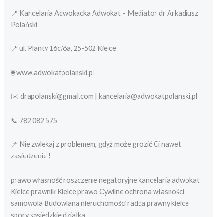
📍 Kancelaria Adwokacka Adwokat – Mediator dr Arkadiusz
Polański
📍 ul. Planty 16c/6a, 25-502 Kielce
🌐 www.adwokatpolanski.pl
✉️ drapolanski@gmail.com | kancelaria@adwokatpolanski.pl
📞 782 082 575
📌 Nie zwlekaj z problemem, gdyż może grozić Ci nawet
zasiedzenie !
prawo własność roszczenie negatoryjne kancelaria adwokat
Kielce prawnik Kielce prawo Cywilne ochrona własności
samowola Budowlana nieruchomości radca prawny kielce
spory sąsiedzkie działka