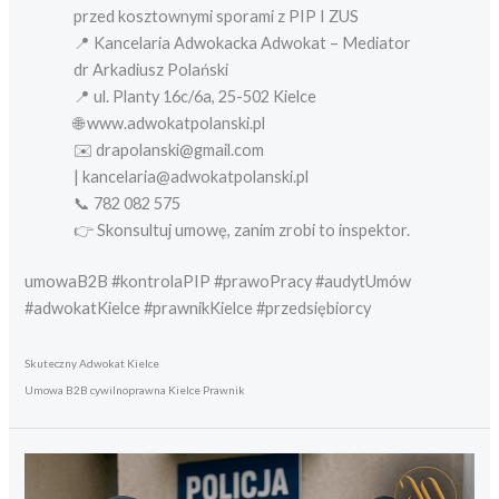
przed kosztownymi sporami z PIP I ZUS
📍 Kancelaria Adwokacka Adwokat – Mediator
dr Arkadiusz Polański
📍 ul. Planty 16c/6a, 25-502 Kielce
🌐 www.adwokatpolanski.pl
✉️ drapolanski@gmail.com
| kancelaria@adwokatpolanski.pl
📞 782 082 575
👉 Skonsultuj umowę, zanim zrobi to inspektor.
umowaB2B #kontrolaPIP #prawoPracy #audytUmów
#adwokatKielce #prawnikKielce #przedsiębiorcy
Skuteczny Adwokat Kielce
Umowa B2B cywilnoprawna Kielce Prawnik