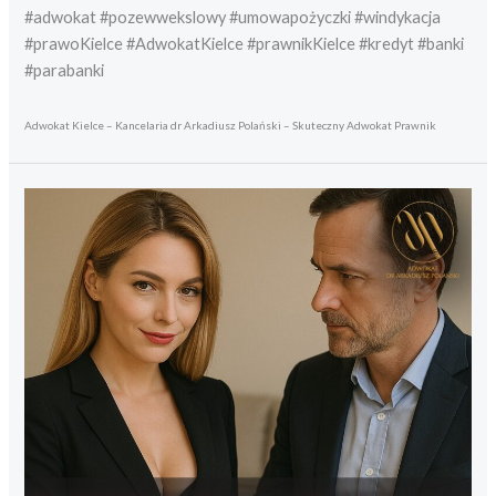
#adwokat #pozewwekslowy #umowapożyczki #windykacja
#prawoKielce #AdwokatKielce #prawnikKielce #kredyt #banki
#parabanki
Adwokat Kielce – Kancelaria dr Arkadiusz Polański – Skuteczny Adwokat Prawnik