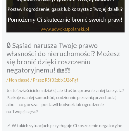
🔒 Sąsiad narusza Twoje prawo
własności do nieruchomości? Możesz
się bronić dzięki roszczeniu
negatoryjnemu! 🏡⚖️
/
Non classé
/ Przez
R5f33zbb3J26Fgf
Jesteś właścicielem działki, ale ktoś bezprawnie z niej korzysta?
Parkuje na niej samochód, codziennie przez nią przechodzi,
albo – co gorsza – postawił budynek lub ogrodzenie
na Twojej części?
📌 W takich sytuacjach przysługuje Ci roszczenie negatoryjne