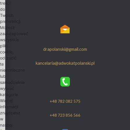
treści
do
Twoich
preferencji.
Możesz
zaakceptować
wszystkie
pliki
drapolanski@gmail.com
cookie,
odrzucić
kancelaria@adwokatpolanski.pl
te
niekonieczne
lub
samodzielnie
wybrać
kategorie.
Więcej
+48 782 082 575
informacji
znajdziesz
+48 723 856 566
w
naszej