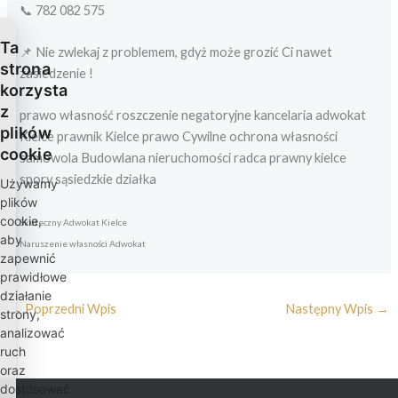
📞 782 082 575
Ta
📌 Nie zwlekaj z problemem, gdyż może grozić Ci nawet
strona
zasiedzenie !
korzysta
z
prawo własność roszczenie negatoryjne kancelaria adwokat
plików
Kielce prawnik Kielce prawo Cywilne ochrona własności
cookie
samowola Budowlana nieruchomości radca prawny kielce
spory sąsiedzkie działka
Używamy
plików
cookie,
Skuteczny Adwokat Kielce
aby
Naruszenie własności Adwokat
zapewnić
prawidłowe
działanie
←
Poprzedni Wpis
Następny Wpis
→
strony,
analizować
ruch
oraz
dostosować