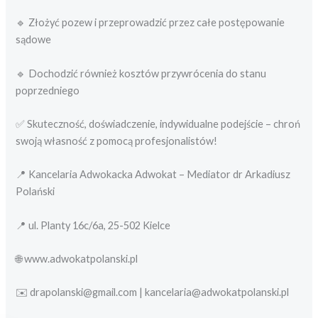
🔹 Złożyć pozew i przeprowadzić przez całe postępowanie
sądowe
🔹 Dochodzić również kosztów przywrócenia do stanu
poprzedniego
✅ Skuteczność, doświadczenie, indywidualne podejście – chroń
swoją własność z pomocą profesjonalistów!
📍 Kancelaria Adwokacka Adwokat – Mediator dr Arkadiusz
Polański
📍 ul. Planty 16c/6a, 25-502 Kielce
🌐 www.adwokatpolanski.pl
✉️ drapolanski@gmail.com | kancelaria@adwokatpolanski.pl