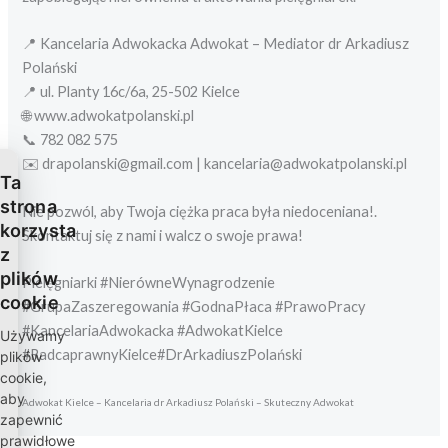
📍 Kancelaria Adwokacka Adwokat – Mediator dr Arkadiusz
Polański
📍 ul. Planty 16c/6a, 25-502 Kielce
🌐 www.adwokatpolanski.pl
📞 782 082 575
✉️ drapolanski@gmail.com | kancelaria@adwokatpolanski.pl
Ta
strona
Nie pozwól, aby Twoja ciężka praca była niedoceniana!.
korzysta
Skontaktuj się z nami i walcz o swoje prawa!
z
plików
Pielęgniarki #NierówneWynagrodzenie
cookie
#GrupaZaszeregowania #GodnaPłaca #PrawoPracy
#KancelariaAdwokacka #AdwokatKielce
Używamy
#RadcaprawnyKielce#DrArkadiuszPolański
plików
cookie,
aby
Adwokat Kielce – Kancelaria dr Arkadiusz Polański – Skuteczny Adwokat
zapewnić
prawidłowe