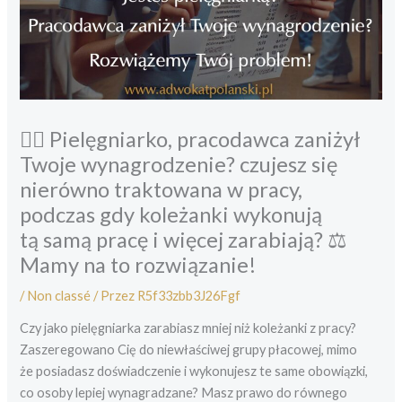
👩‍⚕️ Pielęgniarko, pracodawca zaniżył
Twoje wynagrodzenie? czujesz się
nierówno traktowana w pracy,
podczas gdy koleżanki wykonują
tą samą pracę i więcej zarabiają? ⚖️
Mamy na to rozwiązanie!
/
Non classé
/ Przez
R5f33zbb3J26Fgf
Czy jako pielęgniarka zarabiasz mniej niż koleżanki z pracy?
Zaszeregowano Cię do niewłaściwej grupy płacowej, mimo
że posiadasz doświadczenie i wykonujesz te same obowiązki,
co osoby lepiej wynagradzane? Masz prawo do równego