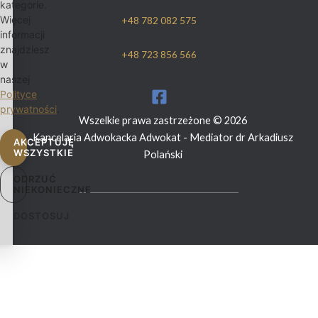
kategorie.
Więcej
+48 782 082 575
informacji
znajdziesz
+48 723 856 566
w
naszej
Polityce
prywatności
.
Wszelkie prawa zastrzeżone © 2026
Kancelaria Adwokacka Adwokat - Mediator dr Arkadiusz
AKCEPTUJĘ
WSZYSTKIE
Polański
ODRZUĆ
NIEKONIECZNE
DOSTOSUJ