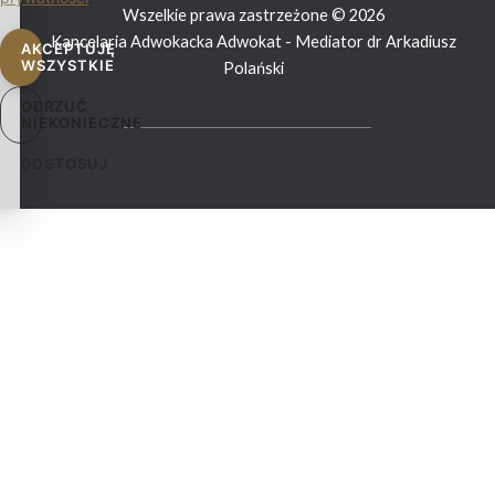
Wszelkie prawa zastrzeżone © 2026
Kancelaria Adwokacka Adwokat - Mediator dr Arkadiusz
AKCEPTUJĘ
WSZYSTKIE
Polański
ODRZUĆ
NIEKONIECZNE
DOSTOSUJ