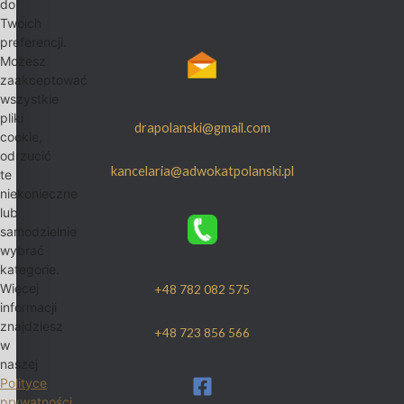
do
Twoich
preferencji.
Możesz
zaakceptować
wszystkie
pliki
drapolanski@gmail.com
cookie,
odrzucić
kancelaria@adwokatpolanski.pl
te
niekonieczne
lub
samodzielnie
wybrać
kategorie.
Więcej
+48 782 082 575
informacji
znajdziesz
+48 723 856 566
w
naszej
Polityce
prywatności
.