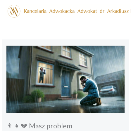
Przejdź
do
treści
👨‍👧💔 Masz problem