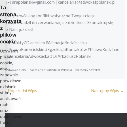
✉️ drapolanski@gmail.com | kancelaria@adwokatpolanski.pl
Ta
strona
Nie pozwól, aby konflikt wpłynął na Twoje relacje
korzysta
i doprowadził do zerwania więzi z dzieckiem. Skontaktuj się
z
z Nami już dziś!
plików
cookie
KontaktyZDzieckiem #AlienacjaRodzicielska
#PrawoRodzicielskie #EgzekucjaKontaktów #PrawoRodzinne
Używamy
#KancelariaAdwokacka #DrArkadiuszPolański
plików
cookie,
aby
Adwokat Kielce – Kancelaria dr Arkadiusz Polański – Skuteczny Adwokat
zapewnić
prawidłowe
działanie
←
Poprzedni Wpis
Następny Wpis
→
strony,
analizować
ruch
oraz
dostosować
treści