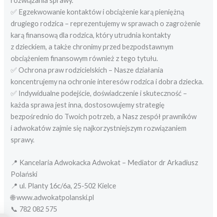
rozwiązania sprawy.
✅ Egzekwowanie kontaktów i obciążenie karą pieniężną
drugiego rodzica – reprezentujemy w sprawach o zagrożenie
karą finansową dla rodzica, który utrudnia kontakty
z dzieckiem, a także chronimy przed bezpodstawnym
obciążeniem finansowym również z tego tytułu.
✅ Ochrona praw rodzicielskich – Nasze działania
koncentrujemy na ochronie interesów rodzica i dobra dziecka.
✅ Indywidualne podejście, doświadczenie i skuteczność –
każda sprawa jest inna, dostosowujemy strategię
bezpośrednio do Twoich potrzeb, a Nasz zespół prawników
i adwokatów zajmie się najkorzystniejszym rozwiązaniem
sprawy.
📍 Kancelaria Adwokacka Adwokat – Mediator dr Arkadiusz
Polański
📍 ul. Planty 16c/6a, 25-502 Kielce
🌐 www.adwokatpolanski.pl
📞 782 082 575