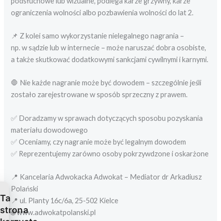
podsłuchowe lub wizualne, podlega karze grzywny, karze
ograniczenia wolności albo pozbawienia wolności do lat 2.
📌 Z kolei samo wykorzystanie nielegalnego nagrania –
np. w sądzie lub w internecie – może naruszać dobra osobiste,
a także skutkować dodatkowymi sankcjami cywilnymi i karnymi.
🛑 Nie każde nagranie może być dowodem – szczególnie jeśli
zostało zarejestrowane w sposób sprzeczny z prawem.
✅ Doradzamy w sprawach dotyczących sposobu pozyskania
materiału dowodowego
✅ Oceniamy, czy nagranie może być legalnym dowodem
✅ Reprezentujemy zarówno osoby pokrzywdzone i oskarżone
📍 Kancelaria Adwokacka Adwokat – Mediator dr Arkadiusz
Polański
Ta
📍 ul. Planty 16c/6a, 25-502 Kielce
strona
🌐 www.adwokatpolanski.pl