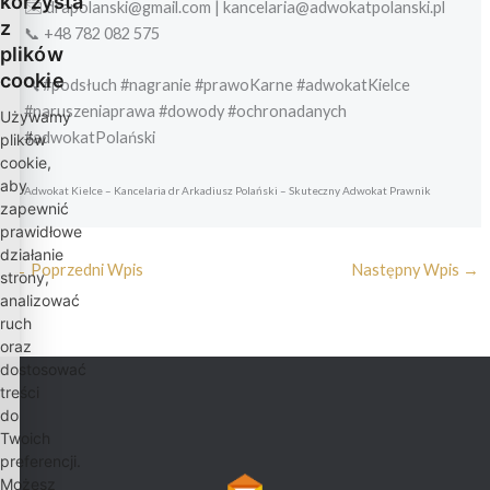
korzysta
✉️ drapolanski@gmail.com | kancelaria@adwokatpolanski.pl
z
📞 +48 782 082 575
plików
cookie
🔍 #podsłuch #nagranie #prawoKarne #adwokatKielce
#naruszeniaprawa #dowody #ochronadanych
Używamy
#adwokatPolański
plików
cookie,
aby
Adwokat Kielce – Kancelaria dr Arkadiusz Polański – Skuteczny Adwokat Prawnik
zapewnić
prawidłowe
działanie
←
Poprzedni Wpis
Następny Wpis
→
strony,
analizować
ruch
oraz
dostosować
treści
do
Twoich
preferencji.
Możesz