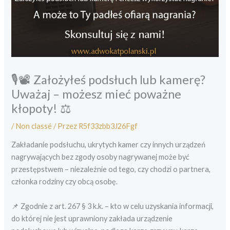
🎙️📽️ Założyłeś podsłuch lub kamerę?
Uważaj – możesz mieć poważne
kłopoty! ⚖️
/
Non classé
/ Przez
R5f33zbb3J26Fgf
Zakładanie podsłuchu, ukrytych kamer czy innych urządzeń
nagrywających bez zgody osoby nagrywanej może być
przestępstwem – niezależnie od tego, czy chodzi o partnera,
członka rodziny czy obcą osobę.
📌 Zgodnie z art. 267 § 3 k.k. – kto w celu uzyskania informacji,
do której nie jest uprawniony zakłada urządzenie