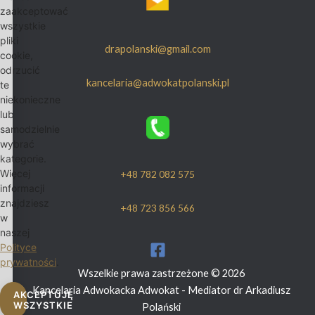
zaakceptować
wszystkie
pliki
drapolanski@gmail.com
cookie,
odrzucić
kancelaria@adwokatpolanski.pl
te
niekonieczne
lub
samodzielnie
wybrać
kategorie.
Więcej
+48 782 082 575
informacji
znajdziesz
+48 723 856 566
w
naszej
Polityce
prywatności
.
Wszelkie prawa zastrzeżone © 2026
Kancelaria Adwokacka Adwokat - Mediator dr Arkadiusz
AKCEPTUJĘ
WSZYSTKIE
Polański