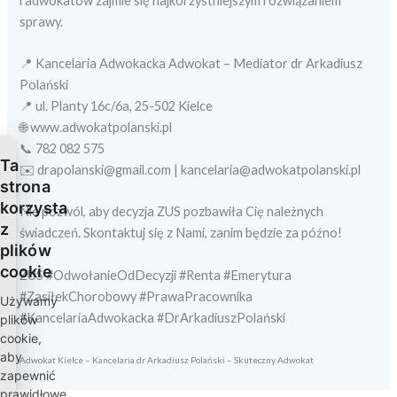
i adwokatów zajmie się najkorzystniejszym rozwiązaniem
sprawy.
📍 Kancelaria Adwokacka Adwokat – Mediator dr Arkadiusz
Polański
📍 ul. Planty 16c/6a, 25-502 Kielce
🌐 www.adwokatpolanski.pl
📞 782 082 575
Ta
✉️ drapolanski@gmail.com | kancelaria@adwokatpolanski.pl
strona
korzysta
Nie pozwól, aby decyzja ZUS pozbawiła Cię należnych
z
świadczeń. Skontaktuj się z Nami, zanim będzie za późno!
plików
cookie
ZUS #OdwołanieOdDecyzji #Renta #Emerytura
#ZasiłekChorobowy #PrawaPracownika
Używamy
#KancelariaAdwokacka #DrArkadiuszPolański
plików
cookie,
aby
Adwokat Kielce – Kancelaria dr Arkadiusz Polański – Skuteczny Adwokat
zapewnić
prawidłowe