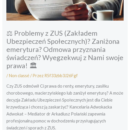
⚖️ Problemy z ZUS (Zakładem
Ubezpieczeń Społecznych)? Zaniżona
emerytura? Odmowa przyznania
świadczeń? Wyegzekwuj z Nami swoje
prawa! 🏛️
/
Non classé
/ Przez
R5f33zbb3J26Fgf
Czy ZUS odmówił Ci prawa do renty, emerytury, zasiłku
chorobowego, macierzyńskiego lub zaniżył emeryturę? A może
decyzja Zakładu Ubezpieczeń Społecznych jest dla Ciebie
krzywdząca i chcesz ją zaskarżyć? Kancelaria Adwokacka
Adwokat – Mediator dr Arkadiusz Polański zapewnia
profesjonalną pomoc w dochodzeniu przysługujących
świadczeń i sporach z ZUS.