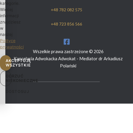
kategorie.
Więcej
+48 782 082 575
informacji
znajdziesz
+48 723 856 566
w
naszej
Polityce
prywatności
.
Wszelkie prawa zastrzeżone © 2026
Kancelaria Adwokacka Adwokat - Mediator dr Arkadiusz
AKCEPTUJĘ
WSZYSTKIE
Polański
ODRZUĆ
NIEKONIECZNE
DOSTOSUJ