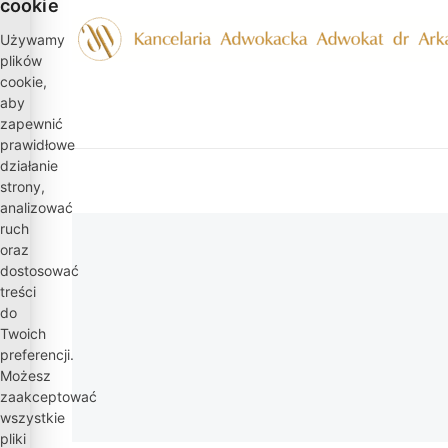
cookie
Przejdź
do
Używamy
plików
treści
cookie,
aby
Strona 
zapewnić
prawidłowe
działanie
strony,
analizować
ruch
oraz
dostosować
treści
do
Twoich
preferencji.
Możesz
zaakceptować
wszystkie
pliki