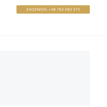
ZADZWOŃ: +48 782 082 575
prywatności
Informacje dla Klientów
Kontakt