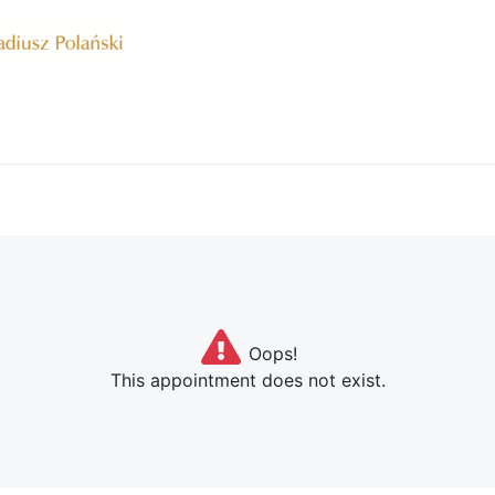
główna
Nasz zespół
Aktualności
Sklep
Polityka 
Oops!
This appointment does not exist.